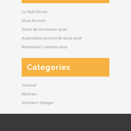
La Vall d’Aran
Nous horaris
Dinar de Germanor 2026
Assemblea General de socis 2026
Renovació i carnets nous
Categories
General
Notícies
Sortides i Viatges