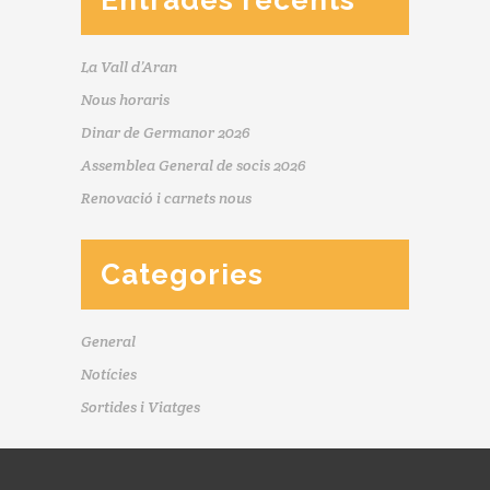
La Vall d’Aran
Nous horaris
Dinar de Germanor 2026
Assemblea General de socis 2026
Renovació i carnets nous
Categories
General
Notícies
Sortides i Viatges