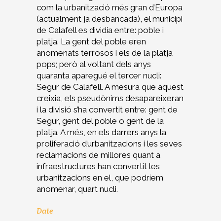
com la urbanització més gran d’Europa
(actualment ja desbancada), el municipi
de Calafell es dividia entre: poble i
platja. La gent del poble eren
anomenats terrosos i els de la platja
pops; però al voltant dels anys
quaranta aparegué el tercer nucli:
Segur de Calafell. A mesura que aquest
creixia, els pseudònims desapareixeran
i la divisió s’ha convertit entre: gent de
Segur, gent del poble o gent de la
platja. A més, en els darrers anys la
proliferació d’urbanitzacions i les seves
reclamacions de millores quant a
infraestructures han convertit les
urbanitzacions en el, que podríem
anomenar, quart nucli.
Date